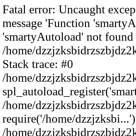
Fatal error: Uncaught excep
message 'Function 'smartyA
'smartyAutoload' not found 
/home/dzzjzksbidrzszbjdz2
Stack trace: #0
/home/dzzjzksbidrzszbjdz2k
spl_autoload_register('smar
/home/dzzjzksbidrzszbjdz2
require('/home/dzzjzksbi...'
/home/dzzjzksbidrzszbjdz2