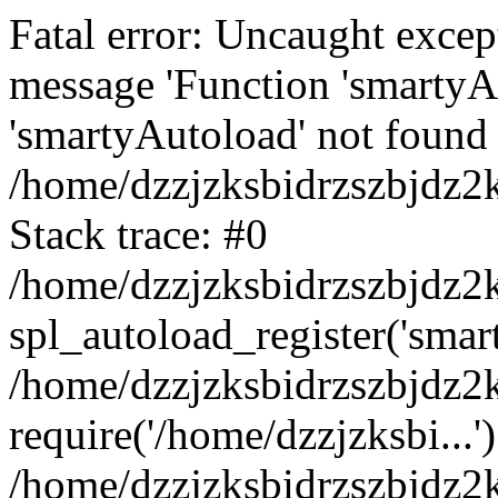
Fatal error: Uncaught excep
message 'Function 'smartyA
'smartyAutoload' not found 
/home/dzzjzksbidrzszbjdz2
Stack trace: #0
/home/dzzjzksbidrzszbjdz2k
spl_autoload_register('smar
/home/dzzjzksbidrzszbjdz2
require('/home/dzzjzksbi...'
/home/dzzjzksbidrzszbjdz2