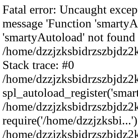
Fatal error: Uncaught excep
message 'Function 'smartyA
'smartyAutoload' not found 
/home/dzzjzksbidrzszbjdz2
Stack trace: #0
/home/dzzjzksbidrzszbjdz2k
spl_autoload_register('smar
/home/dzzjzksbidrzszbjdz2
require('/home/dzzjzksbi...'
/home/dzzjzksbidrzszbjdz2