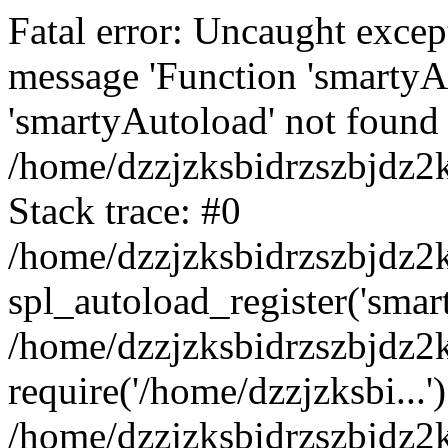
Fatal error: Uncaught excep
message 'Function 'smartyA
'smartyAutoload' not found 
/home/dzzjzksbidrzszbjdz2
Stack trace: #0
/home/dzzjzksbidrzszbjdz2k
spl_autoload_register('smar
/home/dzzjzksbidrzszbjdz2
require('/home/dzzjzksbi...'
/home/dzzjzksbidrzszbjdz2