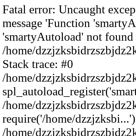
Fatal error: Uncaught excep
message 'Function 'smartyA
'smartyAutoload' not found 
/home/dzzjzksbidrzszbjdz2
Stack trace: #0
/home/dzzjzksbidrzszbjdz2k
spl_autoload_register('smar
/home/dzzjzksbidrzszbjdz2
require('/home/dzzjzksbi...'
/home/dzzjzksbidrzszbjdz2