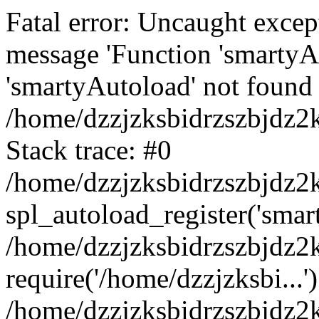
Fatal error: Uncaught excep
message 'Function 'smartyA
'smartyAutoload' not found 
/home/dzzjzksbidrzszbjdz2
Stack trace: #0
/home/dzzjzksbidrzszbjdz2k
spl_autoload_register('smar
/home/dzzjzksbidrzszbjdz2
require('/home/dzzjzksbi...'
/home/dzzjzksbidrzszbjdz2